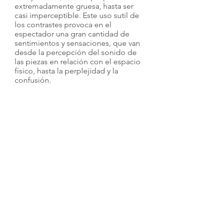
extremadamente gruesa, hasta ser
casi imperceptible. Este uso sutil de
los contrastes provoca en el
espectador una gran cantidad de
sentimientos y sensaciones, que van
desde la percepción del sonido de
las piezas en relación con el espacio
físico, hasta la perplejidad y la
confusión.
Cuando se le cuestionó sobre su
uso continuo de la cinta de casete,
Kempinas confesó que su atracción
por el material surgía por sentirse
"atraído por cosas que son capaces
de trascender su propia banalidad y
materialidad para convertirse en otra
cosa, algo más". Ciertamente ha
logrado su objetivo y ha creado
algo austero y moderno a través de
un material caducado y en desuso
resultando obras sugerentes y de
gran interés estético.